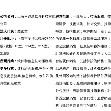
公司名稱：
上海幸運鳥軟件科技有限
經營范圍：
一般項目：技術服務、技
公司
術開發、技術咨詢、技術交流、技術
法人代表：
叢玄章
轉讓、技術推廣；軟件開發；基于云
注冊地址：
上海市閔行區鶴慶路900
的業務外包服務；計算機系統服務；
號7號樓313室、314室、315室、
辦公設備銷售；信息技術咨詢服務；
316室
計算機軟硬件及輔助設備零售；人工
所屬行業：
軟件和信息技術服務業
智能硬件銷售；云計算設備銷售；信
更多行業：
運行維護服務,軟件和信
息系統運行維護服務；計算機軟硬件
息技術服務業,信息傳輸、軟件和信
及外圍設備制造；計算機軟硬件及輔
息技術服務業
助設備批發；互聯網數據服務；軟件
外包服務；云計算裝備技術服務；計
算器設備銷售；銷售代理；互聯網銷
售（除銷售需要許可的商品）；數據