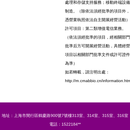
處理和存儲支持服務；移動終端設備
制造。（除依法須經批準的項目外，
憑營業執照依法自主開展經營活動）
許可項目：第二類增值電信業務。
（依法須經批準的項目，經相關部門
批準后方可開展經營活動，具體經營
項目以相關部門批準文件或許可證件
為準）
如若轉載，請注明出處：
http://m.cmabbio.cn/information.ht
地址：上海市閔行區鶴慶路900號7號樓313室、314室、315室、316室
電話：1522184**